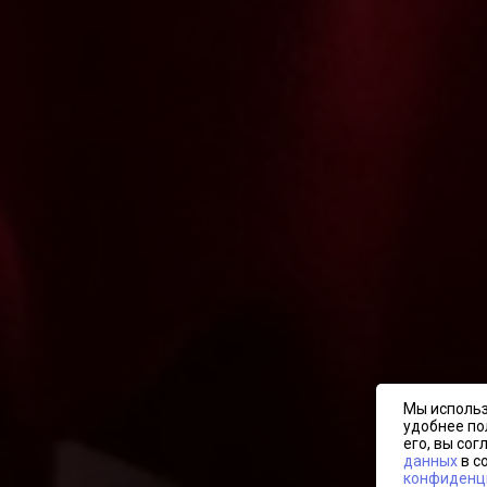
Мы использ
удобнее по
его, вы со
данных
в с
конфиденц