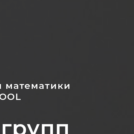
и математики
COOL
 групп