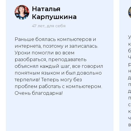
Наталья
Карпушкина
47 лет, для себя
У
Раньше боялась компьютеров и
к
интернета, поэтому и записалась.
б
Уроки помогли во всем
Ч
разобраться, преподаватель
р
объяснял каждый шаг, все говорил
н
понятным языком и был довольно
д
терпелив! Теперь могу без
п
проблем работать с компьютером.
д
Очень благодарна!
с
к
ч
в