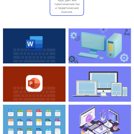
Курс даёт как
практические так
и теоретические
знания.